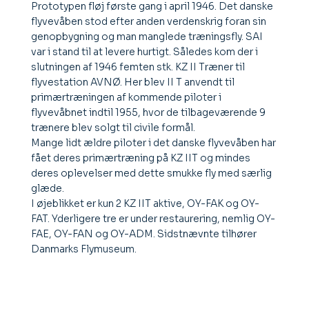
Prototypen fløj første gang i april 1946. Det danske
flyvevåben stod efter anden verdenskrig foran sin
genopbygning og man manglede træningsfly. SAI
var i stand til at levere hurtigt. Således kom der i
slutningen af 1946 femten stk. KZ II Træner til
flyvestation AVNØ. Her blev II T anvendt til
primærtræningen af kommende piloter i
flyvevåbnet indtil 1955, hvor de tilbageværende 9
trænere blev solgt til civile formål.
Mange lidt ældre piloter i det danske flyvevåben har
fået deres primærtræning på KZ IIT og mindes
deres oplevelser med dette smukke fly med særlig
glæde.
I øjeblikket er kun 2 KZ IIT aktive, OY-FAK og OY-
FAT. Yderligere tre er under restaurering, nemlig OY-
FAE, OY-FAN og OY-ADM. Sidstnævnte tilhører
Danmarks Flymuseum.