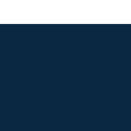
2
Sæder
10,2 m
Spændvidde
–m
Længde
550 kg
Tomvægt
850 kg
Fuldvægt