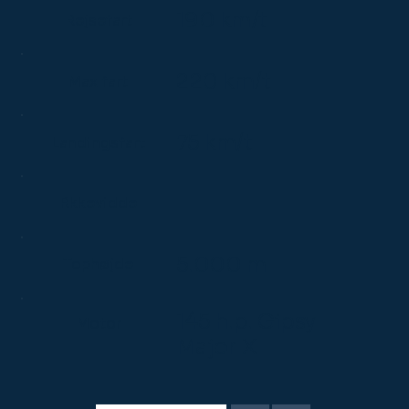
190 km/t
Rejsefart
220 km/t
Max fart
75 km/t
Landingsfart
–
Rkkevidde
5.000 m
Tophøjde
145 h.p. Gipsy
Motor
Major X