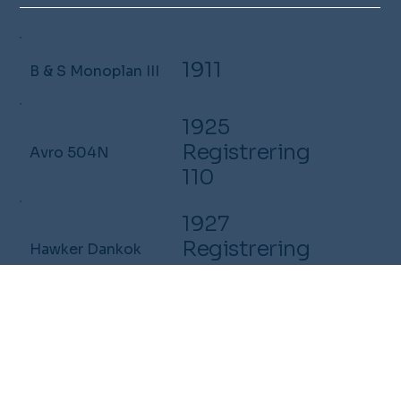
1911
B & S Monoplan III
1925
Registrering
Avro 504N
110
1927
Registrering
Hawker Dankok
158
1941
De Havilland
Registrering
D.H.82A Tiger
OY-ECH
Moth