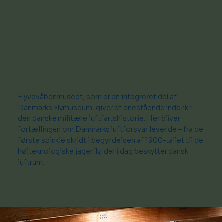
Flyvevåbenmuseet, som er en integreret del af
Danmarks Flymuseum, giver et enestående indblik i
den danske militære luftfartshistorie. Her bliver
fortællingen om Danmarks luftforsvar levende – fra de
første spinkle skridt i begyndelsen af 1900-tallet til de
højteknologiske jagerfly, der i dag beskytter dansk
luftrum.