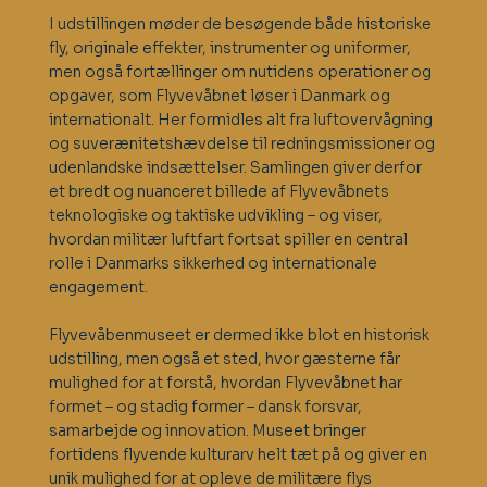
I udstillingen møder de besøgende både historiske
fly, originale effekter, instrumenter og uniformer,
men også fortællinger om nutidens operationer og
opgaver, som Flyvevåbnet løser i Danmark og
internationalt. Her formidles alt fra luftovervågning
og suverænitetshævdelse til redningsmissioner og
udenlandske indsættelser. Samlingen giver derfor
et bredt og nuanceret billede af Flyvevåbnets
teknologiske og taktiske udvikling – og viser,
hvordan militær luftfart fortsat spiller en central
rolle i Danmarks sikkerhed og internationale
engagement.
Flyvevåbenmuseet er dermed ikke blot en historisk
udstilling, men også et sted, hvor gæsterne får
mulighed for at forstå, hvordan Flyvevåbnet har
formet – og stadig former – dansk forsvar,
samarbejde og innovation. Museet bringer
fortidens flyvende kulturarv helt tæt på og giver en
unik mulighed for at opleve de militære flys