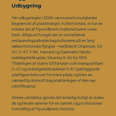
Udbygning
Før udbygningen i 2006 var museets muligheder
begrænset af pladsmangel, hvilket betød, at kun en
mindre del af Flyvevåbnets materiel kunne vises
frem. Alligevel foregik der et omfattende
restaureringsarbejde bag kulisserne på en lang
række historiske flytyper – heriblandt Chipmunk, KZ-
VII, C-47, F-84, Harvard og Danmarks første
redningshelikopter, Sikorsky S-55 fra 1956.
Tildelingen af større luftfartøjer som transportflyet
C-47 og redningshelikopteren S-61 tydeliggjorde
yderligere behovet for mere plads og blev en
væsentlig drivkraft bag etableringen af den nye
udstillingshal.
Denne udvidelse gjorde det endelig muligt at skabe
de optimale rammer for en samlet og professionel
formidling af Flyvevåbnets historie.