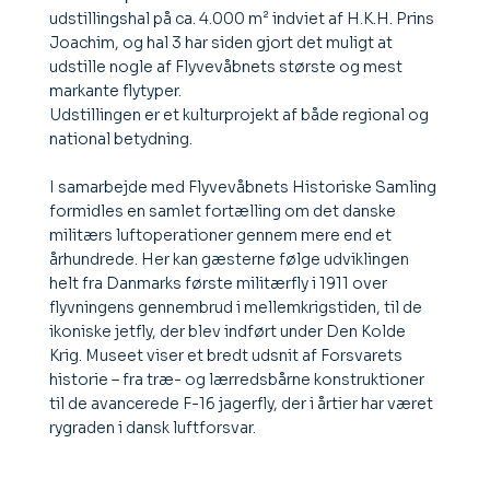
udstillingshal på ca. 4.000 m² indviet af H.K.H. Prins
Joachim, og hal 3 har siden gjort det muligt at
udstille nogle af Flyvevåbnets største og mest
markante flytyper.
Udstillingen er et kulturprojekt af både regional og
national betydning.
I samarbejde med Flyvevåbnets Historiske Samling
formidles en samlet fortælling om det danske
militærs luftoperationer gennem mere end et
århundrede. Her kan gæsterne følge udviklingen
helt fra Danmarks første militærfly i 1911 over
flyvningens gennembrud i mellemkrigstiden, til de
ikoniske jetfly, der blev indført under Den Kolde
Krig. Museet viser et bredt udsnit af Forsvarets
historie – fra træ- og lærredsbårne konstruktioner
til de avancerede F-16 jagerfly, der i årtier har været
rygraden i dansk luftforsvar.