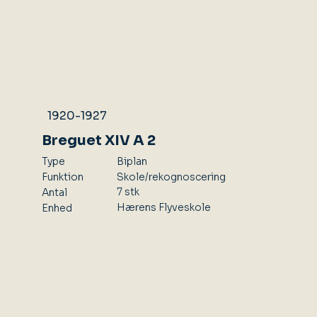
1920-1927
Breguet XIV A 2
Type
Biplan
Skole/rekognoscering
Funktion
7 stk
Antal
Hærens Flyveskole
Enhed