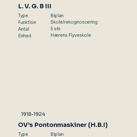
L. V. G. B III
Type
Biplan
Skole/rekognoscering
Funktion
5 stk
Antal
Hærens Flyveskole
Enhed
1918-1924
OV’s Pontonmaskiner (H.B.I)
Type
Biplan