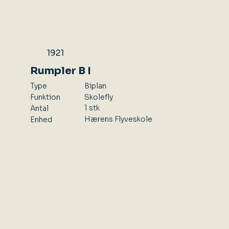
1921
Rumpler B I
Type
Biplan
Skolefly
Funktion
1 stk
Antal
Hærens Flyveskole
Enhed