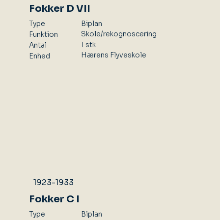
Fokker D VII
Type
Biplan
Skole/rekognoscering
Funktion
1 stk
Antal
Hærens Flyveskole
Enhed
1923-1933
Fokker C I
Type
Biplan