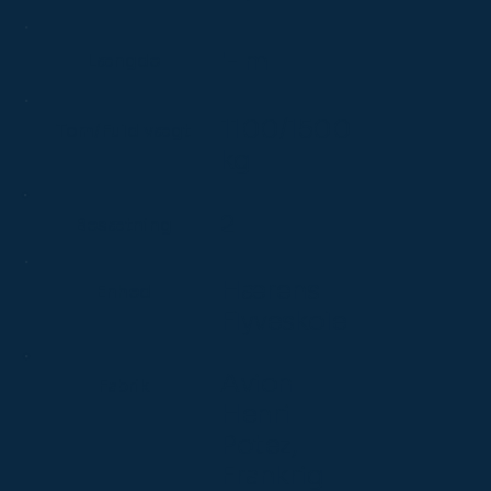
'- m
Længde
1100/1500
Tom/Fuld vægt
kg
2
Besætning
Hærens
Enhed
Flyveskole
Avion
Fabrik
Henri
Potez,
Frankrig