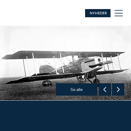
NYHEDER
Se alle
Potez XV A2