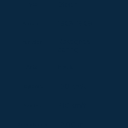
Biplan
Type
1923-1929
Anvendt
Rekognos
Funktion
cering
8 stk
Antal
190 km/t
Rejsefart
210 km/t
Max fart
12,00 m
Spændvidde