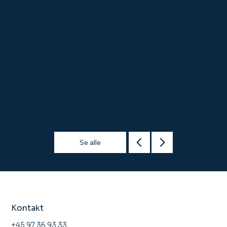
Lorraine
Motor
Dietrich 12
Db, 400
HK
Ingen
Bevæbning
Se alle
Kontakt
+45 97 36 93 33