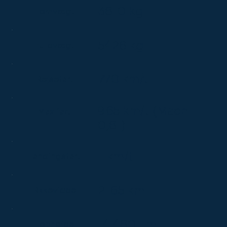
3810 kg
Tomvægt
5428 kg
Fuldvægt
770 km/t
Rejsefart
965 km/t (Mach
Max fart
0,81)
– km/t
Landingsfart
2165 km
Rkkevidde
14,480– m
Tophøjde