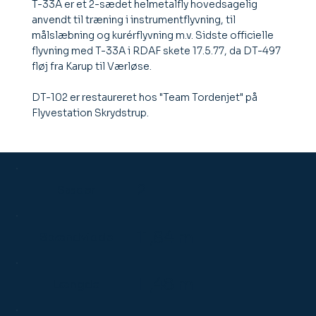
T-33A er et 2-sædet helmetalfly hovedsagelig
anvendt til træning i instrumentflyvning, til
målslæbning og kurérflyvning m.v. Sidste officielle
flyvning med T-33A i RDAF skete 17.5.77, da DT-497
fløj fra Karup til Værløse.
DT-102 er restaureret hos "Team Tordenjet" på
Flyvestation Skrydstrup.
2
Sæder
11,84 m
Spændvidde
11,48 m
Længde