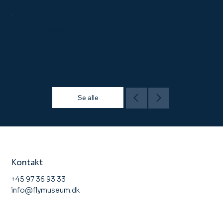
2 stk. VW 1200
Motor
konverteret
bilmotorer
Se alle
Kontakt
+45 97 36 93 33
info@flymuseum.dk