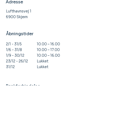
Adresse
Lufthavnsvej 1
6900 Skjern
Åbningstider
10.00 – 16.00
2/1 - 31/5
10.00 – 17.00
1/6 - 31/8
10.00 – 16.00
1/9 - 30/12
Lukket
23/12 - 26/12
Lukket
31/12
Bankforbindelse
VestjyskBank 7650-2245814
CVR nr. 11 67 86 45