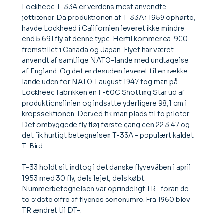
Lockheed T-33A er verdens mest anvendte
jettræner. Da produktionen af T-33A i 1959 ophørte,
havde Lockheed i Californien leveret ikke mindre
end 5.691 fly af denne type. Hertil kommer ca. 900
fremstillet i Canada og Japan. Flyet har været
anvendt af samtlige NATO-lande med undtagelse
af England. Og det er desuden leveret til en række
lande uden for NATO. I august 1947 tog man på
Lockheed fabrikken en F-60C Shotting Star ud af
produktionslinien og indsatte yderligere 98,1 cm i
kropssektionen. Derved fik man plads til to piloter.
Det ombyggede fly fløj første gang den 22.3.47 og
det fik hurtigt betegnelsen T-33A - populært kaldet
T-Bird.
T-33 holdt sit indtog i det danske flyvevåben i april
1953 med 30 fly, dels lejet, dels købt.
Nummerbetegnelsen var oprindeligt TR- foran de
to sidste cifre af flyenes serienumre. Fra 1960 blev
TR ændret til DT-.