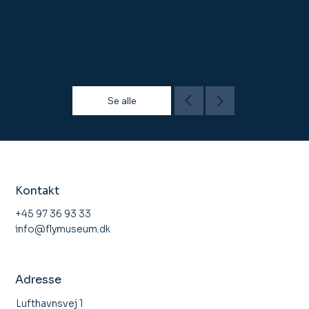
50 hk Franklin
Motor
Se alle
Kontakt
+45 97 36 93 33
info@flymuseum.dk
Adresse
Lufthavnsvej 1