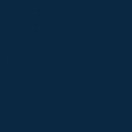
270 kg
Tomvægt
455 kg
Fuldvægt
120 km/t
Rejsefart
– km/t
Max fart
48 km/t
Landingsfart
–
Rkkevidde
– m
Tophøjde