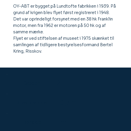
OY-ABT er bygget på Lundtofte fabrikken i 1939. På
grund af krigen blev flyet først registreret i 1948.
Det var oprindeligt forsynet med en 38 hk Franklin
motor, men fra 1962 er motoren på 50 hk og af
samme mærke.
Flyet er ved stiftelsen af museet i 1975 skænket til
samlingen af tidligere bestyrelsesformand Bertel
Kring, Risskov.
2
Sæder
10,7 m
Spændvidde
–m
Længde