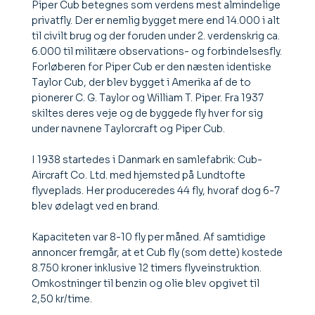
Piper Cub betegnes som verdens mest almindelige
privatfly. Der er nemlig bygget mere end 14.000 i alt
til civilt brug og der foruden under 2. verdenskrig ca.
6.000 til militære observations- og forbindelsesfly.
Forløberen for Piper Cub er den næsten identiske
Taylor Cub, der blev bygget i Amerika af de to
pionerer C. G. Taylor og William T. Piper. Fra 1937
skiltes deres veje og de byggede fly hver for sig
under navnene Taylorcraft og Piper Cub.
I 1938 startedes i Danmark en samlefabrik: Cub-
Aircraft Co. Ltd. med hjemsted på Lundtofte
flyveplads. Her produceredes 44 fly, hvoraf dog 6-7
blev ødelagt ved en brand.
Kapaciteten var 8-10 fly per måned. Af samtidige
annoncer fremgår, at et Cub fly (som dette) kostede
8.750 kroner inklusive 12 timers flyveinstruktion.
Omkostninger til benzin og olie blev opgivet til
2,50 kr/time.