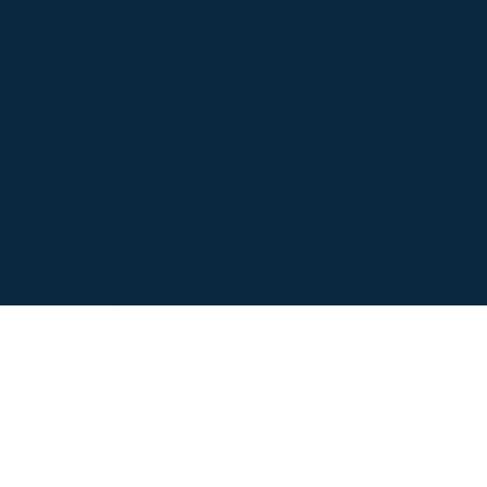
0 km
. 400 HK Gipsy Q
emotorer
Se alle