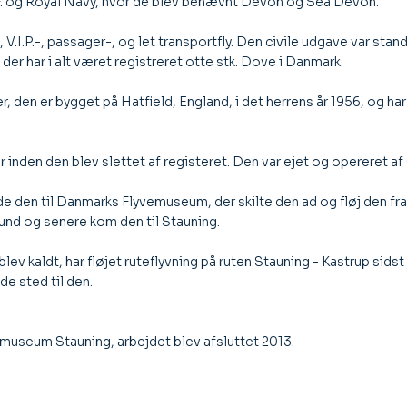
.A.F. og Royal Navy, hvor de blev benævnt Devon og Sea Devon.
 V.I.P.-, passager-, og let transportfly. Den civile udgave var st
er har i alt været registreret otte stk. Dove i Danmark.
 er bygget på Hatfield, England, i det herrens år 1956, og har s/n
r inden den blev slettet af registeret. Den var ejet og opereret af
e den til Danmarks Flyvemuseum, der skilte den ad og fløj den fra
und og senere kom den til Stauning.
 kaldt, har fløjet ruteflyvning på ruten Stauning - Kastrup sidst
 sted til den.
ymuseum Stauning, arbejdet blev afsluttet 2013.