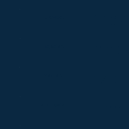
4.06
Fuldvægt
300 
Rejsefart
370 
Max fart
– km/
Landingsfart