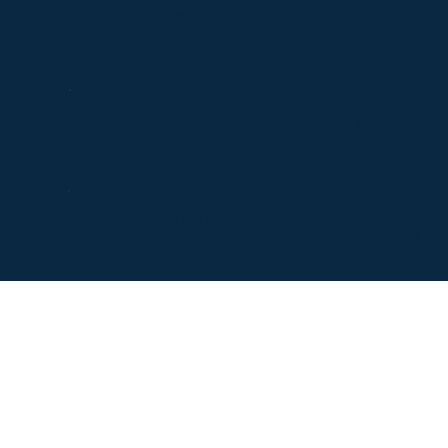
1.50
Rkkevidde
– m
Tophøjde
2 stk
Motor
rækk