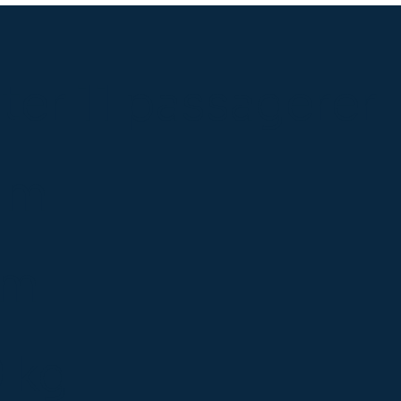
oter 11 passagerer
 m
 m
 kg