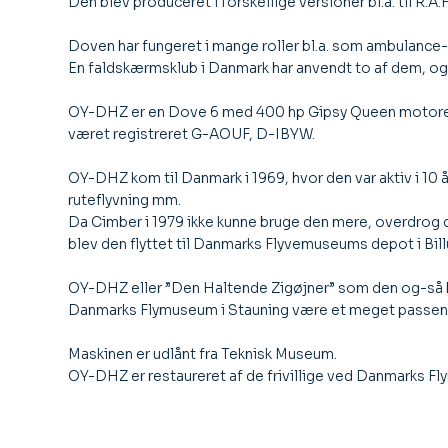
Den blev produceret i forskellige versioner bl.a. til R
Doven har fungeret i mange roller bl.a. som ambulance-,
En faldskærmsklub i Danmark har anvendt to af dem, og d
OY-DHZ er en Dove 6 med 400 hp Gipsy Queen motorer, den
været registreret G-AOUF, D-IBYW.
OY-DHZ kom til Danmark i 1969, hvor den var aktiv i 10 å
ruteflyvning mm.
Da Cimber i 1979 ikke kunne bruge den mere, overdrog d
blev den flyttet til Danmarks Flyvemuseums depot i Bill
OY-DHZ eller ”Den Haltende Zigøjner” som den og-så blev
Danmarks Flymuseum i Stauning være et meget passende
Maskinen er udlånt fra Teknisk Museum.
OY-DHZ er restaureret af de frivillige ved Danmarks Fl