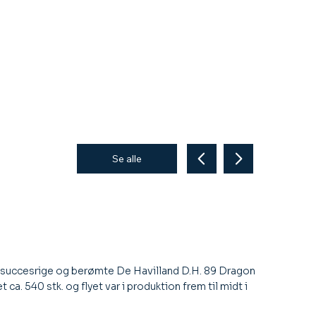
Se alle
n succesrige og berømte De Havilland D.H. 89 Dragon
 ca. 540 stk. og flyet var i produktion frem til midt i