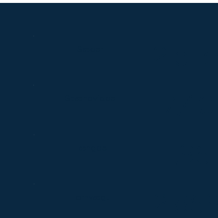
2 pil
Sæder
17,40
Spændvidde
11,96
Længde
2.869
Tomvægt