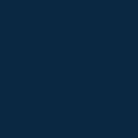
– kg
Tomvægt
204 kg
Fuldvægt
40 - 100 km/t
Rejsefart
100 km/t
Max fart
– km/t
Landingsfart
–
Rkkevidde
– m
Tophøjde