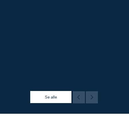
Prototypen
Motor
H.M.8 var
udstyret med
en 17 h.p.
Aubier-Dunne
500 cc to-
takts
motorcykel
motor.
Se alle