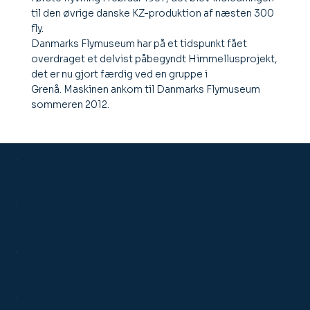
til den øvrige danske KZ-produktion af næsten 300
fly.
Danmarks Flymuseum har på et tidspunkt fået
overdraget et delvist påbegyndt Himmellusprojekt,
det er nu gjort færdig ved en gruppe i
Grenå. Maskinen ankom til Danmarks Flymuseum
sommeren 2012.
1
Sæder
5,90 m
Spændvidde
3,50 m
Længde