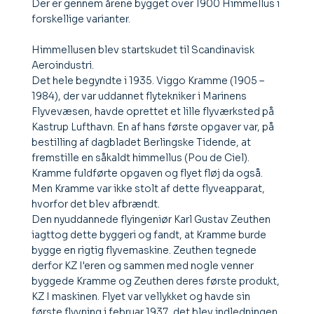
Der er gennem årene bygget over 1900 Himmellus i
forskellige varianter.
Himmellusen blev startskudet til Scandinavisk
Aeroindustri.
Det hele begyndte i 1935. Viggo Kramme (1905 –
1984), der var uddannet flytekniker i Marinens
Flyvevæsen, havde oprettet et lille flyværksted på
Kastrup Lufthavn. En af hans første opgaver var, på
bestilling af dagbladet Berlingske Tidende, at
fremstille en såkaldt himmellus (Pou de Ciel).
Kramme fuldførte opgaven og flyet fløj da også.
Men Kramme var ikke stolt af dette flyveapparat,
hvorfor det blev afbrændt.
Den nyuddannede flyingeniør Karl Gustav Zeuthen
iagttog dette byggeri og fandt, at Kramme burde
bygge en rigtig flyvemaskine. Zeuthen tegnede
derfor KZ I'eren og sammen med nogle venner
byggede Kramme og Zeuthen deres første produkt,
KZ I maskinen. Flyet var vellykket og havde sin
første flyvning i februar 1937, det blev indledningen