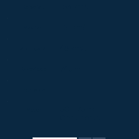
153 km/t
Rejsefart
161 km/t
Max fart
48 km/t
Landingsfart
745 m
Rkkevidde
–
Tophøjde
50 – 75 hk
Motor
Continental