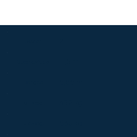
2
Sæder
11,5 m
Spændvidde
6,86 m
Længde
392 kg
Tomvægt
635 kg
Fuldvægt