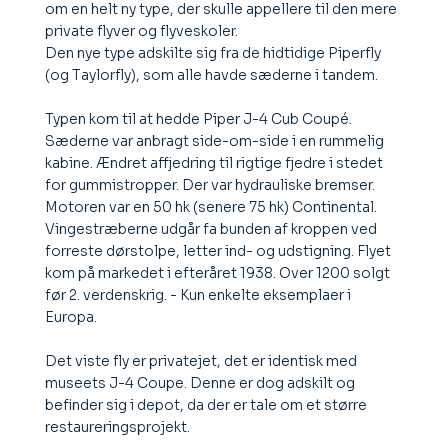
om en helt ny type, der skulle appellere til den mere
private flyver og flyveskoler.
Den nye type adskilte sig fra de hidtidige Piperfly
(og Taylorfly), som alle havde sæderne i tandem.
Typen kom til at hedde Piper J-4 Cub Coupé.
Sæderne var anbragt side-om-side i en rummelig
kabine. Ændret affjedring til rigtige fjedre i stedet
for gummistropper. Der var hydrauliske bremser.
Motoren var en 50 hk (senere 75 hk) Continental.
Vingestræberne udgår fa bunden af kroppen ved
forreste dørstolpe, letter ind- og udstigning. Flyet
kom på markedet i efteråret 1938. Over 1200 solgt
før 2. verdenskrig. - Kun enkelte eksemplaer i
Europa.
Det viste fly er privatejet, det er identisk med
museets J-4 Coupe. Denne er dog adskilt og
befinder sig i depot, da der er tale om et større
restaureringsprojekt.