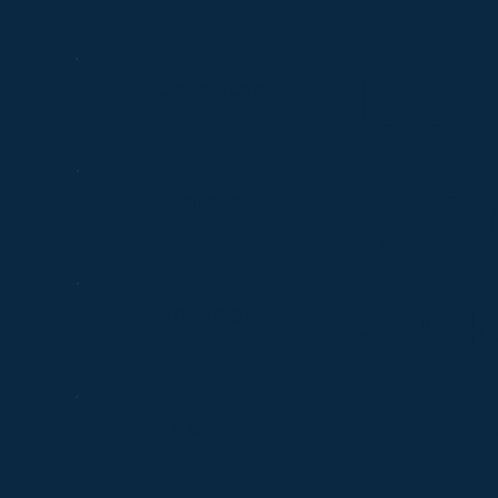
15,30
Spændvidde
7,60
Længde
435 
Tomvægt
650 
Fuldvægt