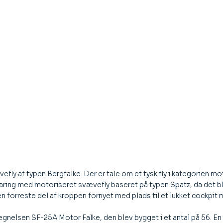
vefly af typen Bergfalke. Der er tale om et tysk fly i kategorien m
ing med motoriseret svævefly baseret på typen Spatz, da det blev
den forreste del af kroppen fornyet med plads til et lukket cockp
tegnelsen SF-25A Motor Falke, den blev bygget i et antal på 56. E