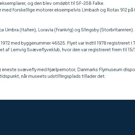
eksemplarer, og den blev omdøbt til SF-25B Falke.
er med forskellige motorer eksempelvis Limbach og Rotax 912 på 8
 Umbra (Italien), Loravia (Frankrig) og Slingsby (Storbritannien).
i 1972 med byggenummer 46525. Flyet var indtil 1978 registreret 
get af Lemvig Svæveflyveklub, hvor den var registreret frem til 1
) eneste svævefly med hjælpemotor, Danmarks Flymuseum disponer
tidspunkt, når museets udstillingsplads tillader det.