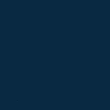
180 k
Rejsefart
190 k
Max fart
– km/
Landingsfart
700 
Rkkevidde
Tophøjde