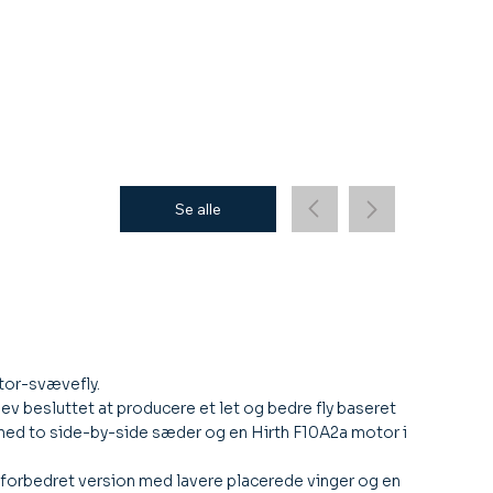
Se alle
otor-svævefly.
 besluttet at producere et let og bedre fly baseret
it med to side-by-side sæder og en Hirth F10A2a motor i
n forbedret version med lavere placerede vinger og en