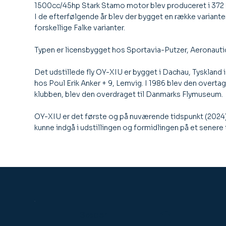
1500cc/45hp Stark Stamo motor blev produceret i 372 
I de efterfølgende år blev der bygget en række variant
forskellige Falke varianter.
Typen er licensbygget hos Sportavia-Putzer, Aeronautica
Det udstillede fly OY-XIU er bygget i Dachau, Tyskland 
hos Poul Erik Anker + 9, Lemvig. I 1986 blev den overta
klubben, blev den overdraget til Danmarks Flymuseum.
OY-XIU er det første og på nuværende tidspunkt (2024
kunne indgå i udstillingen og formidlingen på et senere 
2
Sæder