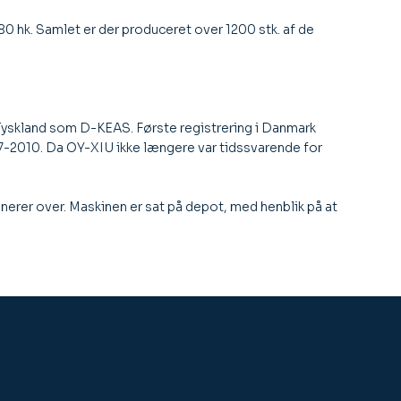
0 hk. Samlet er der produceret over 1200 stk. af de
i Tyskland som D-KEAS. Første registrering i Danmark
5/7-2010. Da OY-XIU ikke længere var tidssvarende for
er over. Maskinen er sat på depot, med henblik på at