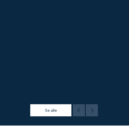
Consolidat
Fabrik
ed Vultee
Aircraft
Corp., USA
To Pratt &
Motor
Whitney
Twin Wasp
R-1380,
1200 HK
Ingen
Bevæbning
Se alle