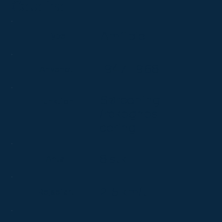
Catalina
Amfibie
Type
1947-1968
Anvendt
Søredning
Funktion
/rekognos
cering
8 stk
Antal
215 km/t
Rejsefart