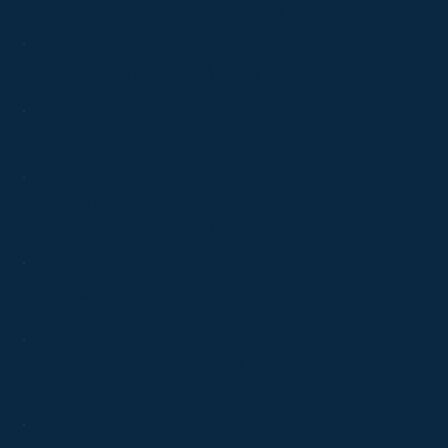
315 km/t
Max fart
31,70 m
Spændvidde
- m
Længde
9861/1542
Tom/Fuld vægt
2 kg
6
Besætning
ESK 721,
Enhed
ESK 722