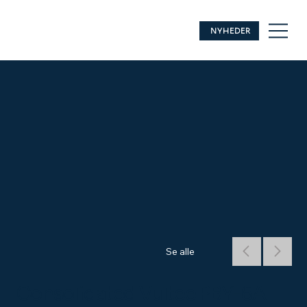
NYHEDER
Se alle
Consolidated Vultee PBY-6A