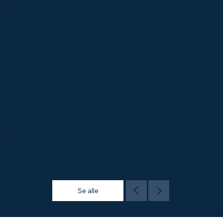
Hughes
Fabrik
Company,
USA
Allison
Motor
250-C-
18A, 317
HK (C-20,
400 HK)
Ingen
Bevæbning
Se alle