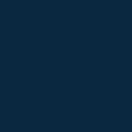
Jetfly
Type
1964-1986
Anvendt
Jager
Funktion
25 stk
Antal
1050 km/t
Rejsefart
2376 km/t
Max fart