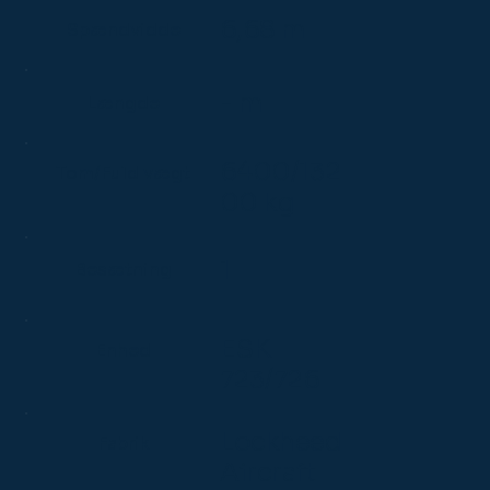
6,68 m
Spændvidde
- m
Længde
6400/132
Tom/Fuld vægt
00 kg
1
Besætning
ESK
Enhed
723/726
Lockheed
Fabrik
Aircraft