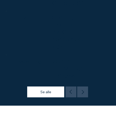
Corp., USA
General
Motor
Electric J-
79-GE-11A,
4540/7150
kg s.t.
20 mm
Bevæbning
rot. Vulcan
+ Sidew.
Se alle