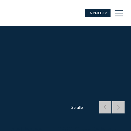
NYHEDER
Se alle
Lockheed F-104G Starfighter