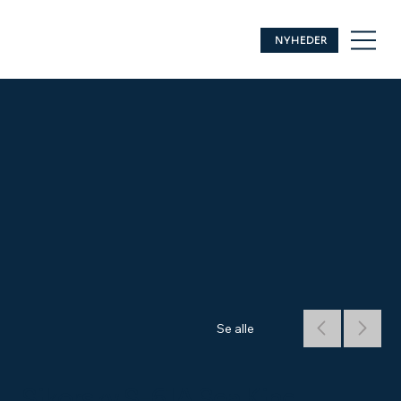
NYHEDER
Se alle
Sikorsky S-61A Sea King