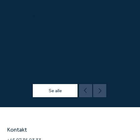
To General
Motor
Electric
T58-GE-8,
turbine,
1250 HK
Ingen
Bevæbning
Se alle
Kontakt