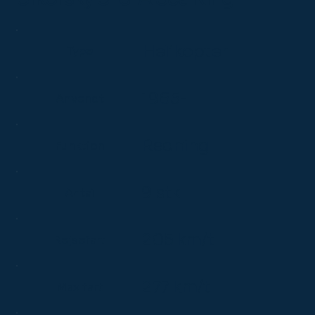
Helikopter
Type
1965-
Anvendt
Redning
Funktion
9 stk
Antal
205 km/t
Rejsefart
277 km/t
Max fart