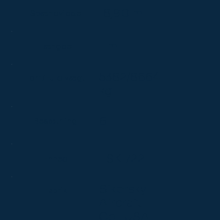
18,90 m
Spændvidde
- m
Længde
5382/8664
Tom/Fuld vægt
kg
6
Besætning
ESK 722
Enhed
Sikorsky
Fabrik
Aircraft
Co., USA