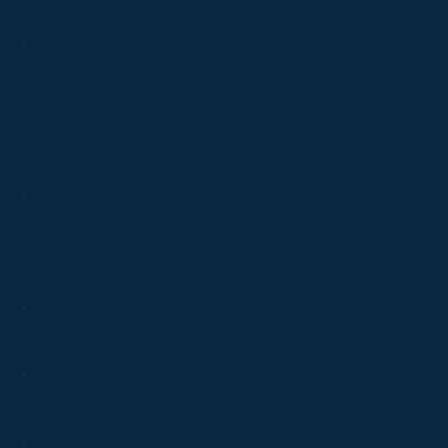
Lavvinget
Type
monoplan
1947-1955
Anvendt
Photoreko
Funktion
gnoscerin
g
8 stk
Antal
521 km/t
Rejsefart