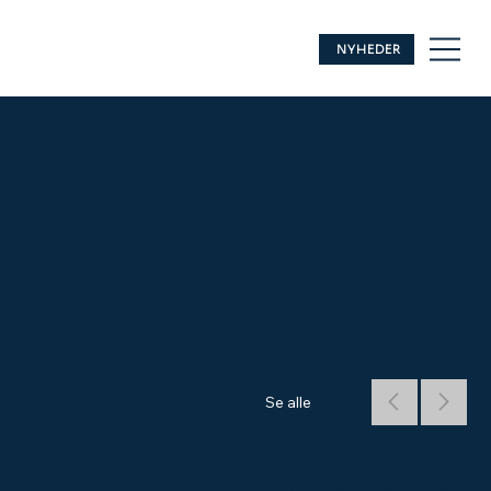
NYHEDER
Se alle
Supermarine Spitfire P.R. Mk. XI