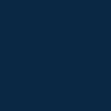
675 km/t
Max fart
11,23 m
Spændvidde
- m
Længde
2560/358
Tom/Fuld vægt
0 kg
1
Besætning
2.
Enhed
Luftflotille