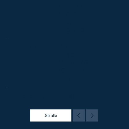
Vickers-
Fabrik
Armstrong
Ltd.,
England
Rolls
Motor
Royce
Merlin 70,
1650 HK,
række
Ingen
Bevæbning
Se alle