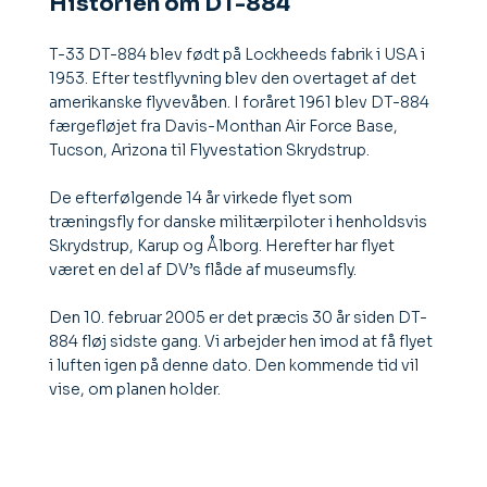
Historien om DT-884
T-33 DT-884 blev født på Lockheeds fabrik i USA i
1953. Efter testflyvning blev den overtaget af det
amerikanske flyvevåben. I foråret 1961 blev DT-884
færgefløjet fra Davis-Monthan Air Force Base,
Tucson, Arizona til Flyvestation Skrydstrup.
De efterfølgende 14 år virkede flyet som
træningsfly for danske militærpiloter i henholdsvis
Skrydstrup, Karup og Ålborg. Herefter har flyet
været en del af DV’s flåde af museumsfly.
Den 10. februar 2005 er det præcis 30 år siden DT-
884 fløj sidste gang. Vi arbejder hen imod at få flyet
i luften igen på denne dato. Den kommende tid vil
vise, om planen holder.