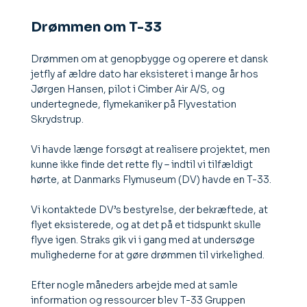
Drømmen om T-33
Drømmen om at genopbygge og operere et dansk
jetfly af ældre dato har eksisteret i mange år hos
Jørgen Hansen, pilot i Cimber Air A/S, og
undertegnede, flymekaniker på Flyvestation
Skrydstrup.
Vi havde længe forsøgt at realisere projektet, men
kunne ikke finde det rette fly – indtil vi tilfældigt
hørte, at Danmarks Flymuseum (DV) havde en T-33.
Vi kontaktede DV’s bestyrelse, der bekræftede, at
flyet eksisterede, og at det på et tidspunkt skulle
flyve igen. Straks gik vi i gang med at undersøge
mulighederne for at gøre drømmen til virkelighed.
Efter nogle måneders arbejde med at samle
information og ressourcer blev T-33 Gruppen