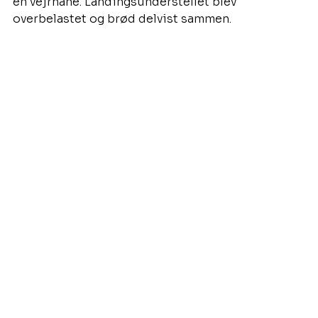
en vejrhane. Landingsunderstellet blev 
overbelastet og brød delvist sammen.