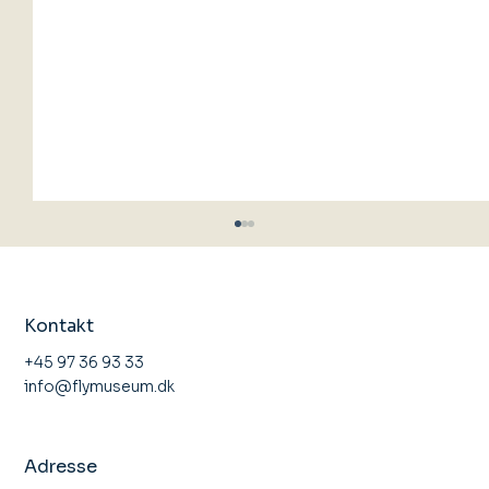
Kontakt
+45 97 36 93 33
info@flymuseum.dk
Åbent Hus Stauning Flyveklub
Adresse