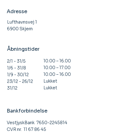
Åbent Hus Stauning Flyveklub
Adresse
Lufthavnsvej 1
6900 Skjern
Åbningstider
10.00 – 16.00
2/1 - 31/5
10.00 – 17.00
1/6 - 31/8
10.00 – 16.00
1/9 - 30/12
Lukket
23/12 - 26/12
Lukket
31/12
Bankforbindelse
VestjyskBank 7650-2245814
CVR nr. 11 67 86 45