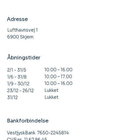
Åbent Hus Stauning Flyveklub
Adresse
Lufthavnsvej 1
6900 Skjern
Åbningstider
10.00 – 16.00
2/1 - 31/5
10.00 – 17.00
1/6 - 31/8
10.00 – 16.00
1/9 - 30/12
Lukket
23/12 - 26/12
Lukket
31/12
Bankforbindelse
VestjyskBank 7650-2245814
CVR nr. 11 67 86 45