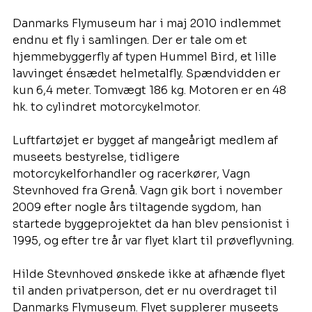
Danmarks Flymuseum har i maj 2010 indlemmet 
endnu et fly i samlingen. Der er tale om et 
hjemmebyggerfly af typen Hummel Bird, et lille 
lavvinget énsædet helmetalfly. Spændvidden er 
kun 6,4 meter. Tomvægt 186 kg. Motoren er en 48 
hk. to cylindret motorcykelmotor. 
Luftfartøjet er bygget af mangeårigt medlem af 
museets bestyrelse, tidligere 
motorcykelforhandler og racerkører, Vagn 
Stevnhoved fra Grenå. Vagn gik bort i november 
2009 efter nogle års tiltagende sygdom, han 
startede byggeprojektet da han blev pensionist i 
1995, og efter tre år var flyet klart til prøveflyvning.
Hilde Stevnhoved ønskede ikke at afhænde flyet 
til anden privatperson, det er nu overdraget til 
Danmarks Flymuseum. Flyet supplerer museets 