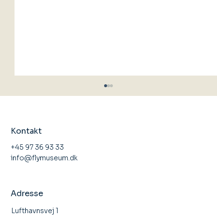
Kontakt
+45 97 36 93 33
info@flymuseum.dk
Åbent Hus Stauning Flyveklub
Adresse
Lufthavnsvej 1