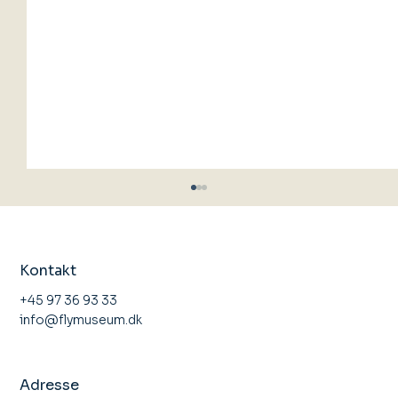
Kontakt
+45 97 36 93 33
info@flymuseum.dk
Åbent Hus Stauning Flyveklub
Adresse