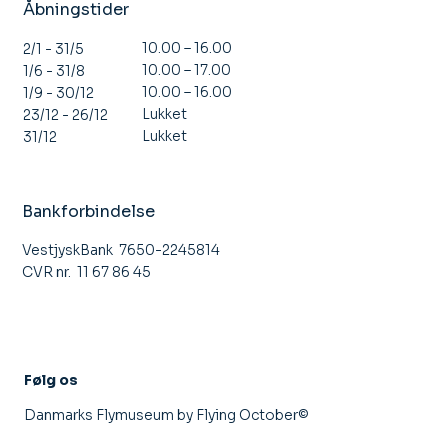
Åbningstider
10.00 – 16.00
2/1 - 31/5
10.00 – 17.00
1/6 - 31/8
10.00 – 16.00
1/9 - 30/12
Lukket
23/12 - 26/12
Lukket
31/12
Bankforbindelse
VestjyskBank 7650-2245814
CVR nr. 11 67 86 45
Følg os
Danmarks Flymuseum by Flying October©