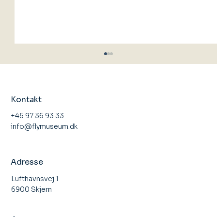
Kontakt
+45 97 36 93 33
info@flymuseum.dk
Åbent Hus Stauning Flyveklub
Adresse
Lufthavnsvej 1
6900 Skjern