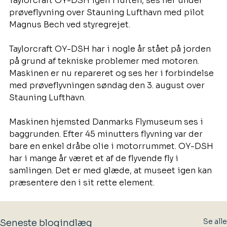
Taylorcraft OY-DSH igen i luften, ses her under 
prøveflyvning over Stauning Lufthavn med pilot 
Magnus Bech ved styregrejet.
Taylorcraft OY-DSH har i nogle år stået på jorden 
på grund af tekniske problemer med motoren. 
Maskinen er nu repareret og ses her i forbindelse 
med prøveflyvningen søndag den 3. august over 
Stauning Lufthavn. 
Maskinen hjemsted Danmarks Flymuseum ses i 
baggrunden. Efter 45 minutters flyvning var der 
bare en enkel dråbe olie i motorrummet. OY-DSH 
har i mange år været et af de flyvende fly i 
samlingen. Det er med glæde, at museet igen kan 
præsentere den i sit rette element.
Se alle
Seneste blogindlæg