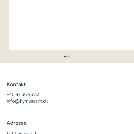
Kontakt
+45 97 36 93 33
info@flymuseum.dk
Åbent Hus Stauning Flyveklub
Adresse
Lufthavnsvej 1